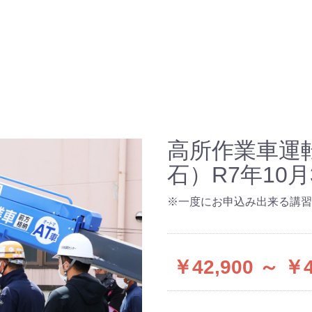
校
の紹介
高所作業車運
情報
石）R7年10月
グ
※一度にお申込み出来る講習
情報保護方針
商取引法に基づく表記
￥42,900 ～ ￥4