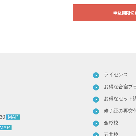
申込期限切
ライセンス
お得な合宿プ
お得なセット
修了証の再交
30
MAP
金杉校
MAP
五井校