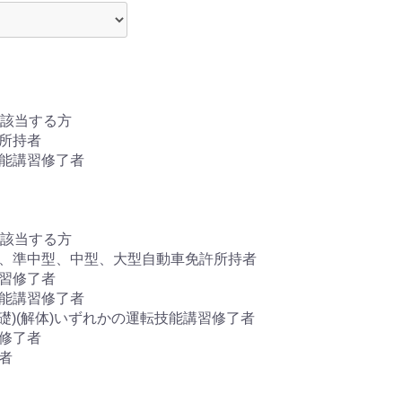
い合わせは五井金杉校まで
問い合わせはこちら
該当する方
許所持者
技能講習修了者
該当する方
通、準中型、中型、大型自動車免許所持者
講習修了者
技能講習修了者
基礎)(解体)いずれかの運転技能講習修了者
習修了者
者