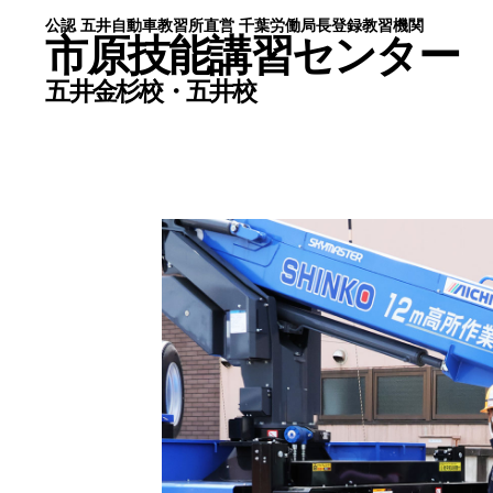
公認 五井自動車教習所直営 千葉労働局長登録教習機関
公認 五井自動車教習所直営 千葉労働局長登録教習機関
市原技能講習センター
市原技能講習センター
五井金杉校・五井校
五井金杉校・五井校
HOME
五井
ライセンス
講師
お得なセット講習
新着
修了証の再交付・書替え
ブロ
宿泊施設のご案内
個人
金杉校
特定