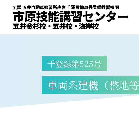
公認 五井自動車教習所直営 千葉労働局長登録教習機関
公認 五井自動車教習所直営 千葉労働局長登録教習機関
市原技能講習センター
市原技能講習センター
五井金杉校・五井校・海岸校
五井金杉校・五井校・海岸校
ライセンス
お得な合宿プラン
千登録第525号
お得なセット講習
車両系建機（整地
修了証の再交付・書
宿泊施設のご案内
五井金杉校