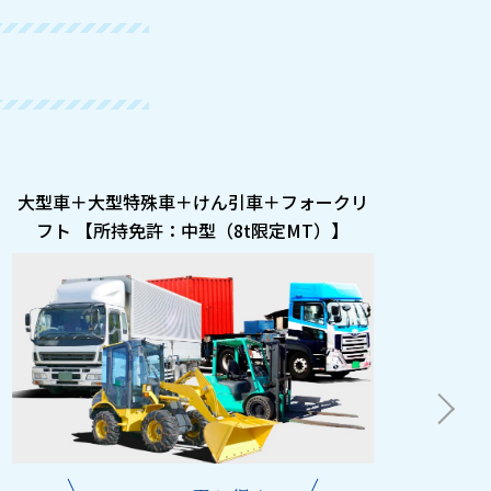
大型車＋大型特殊車＋けん引車＋フォークリ
大型
フト 【所持免許：中型（8t限定MT）】