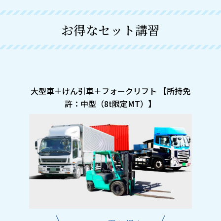
お得なセット講習
大型車＋けん引車＋フォークリフト 【所持免
許：中型（8t限定MT）】