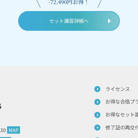
-72,490円お得！
セット講習詳細へ
ライセンス
お得な合宿プ
5
お得なセット
修了証の再交
30
MAP