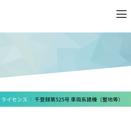
五井校
海岸校
講師の紹介
新着情報
ブログ
ライセンス
千登録第525号 車両系建機（整地等）
個人情報保護方針
特定商取引法に基づく表記