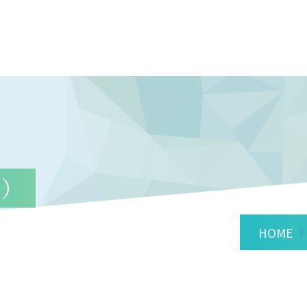
等）
替え
HOME