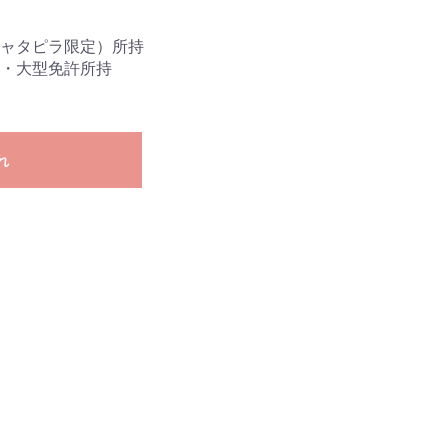
い合わせは五井金杉校まで
ャタピラ限定）所持
問い合わせはこちら
・大型免許所持
れ