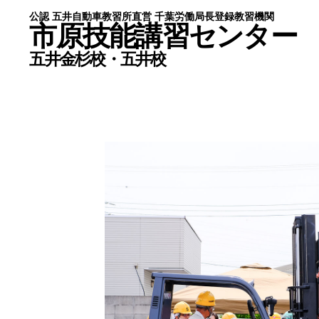
公認 五井自動車教習所直営 千葉労働局長登録教習機関
公認 五井自動車教習所直営 千葉労働局長登録教習機関
市原技能講習センター
市原技能講習センター
五井金杉校・五井校
五井金杉校・五井校
HOME
五井
ライセンス
講師
お得なセット講習
新着
修了証の再交付・書替え
ブロ
宿泊施設のご案内
個人
金杉校
特定