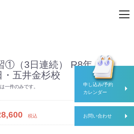
①（3日連続） R8年
1日・五井金杉校
申し込み/予約
は一件のみです。
カレンダー
8,600
税込
お問い合わせ