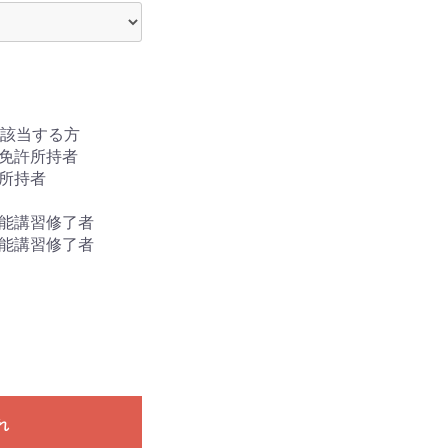
い合わせは五井金杉校まで
問い合わせはこちら
該当する方
士免許所持者
許所持者
技能講習修了者
技能講習修了者
れ