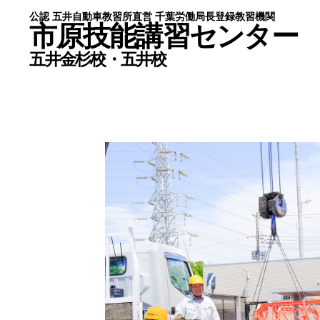
公認 五井自動車教習所直営 千葉労働局長登録教習機関
公認 五井自動車教習所直営 千葉労働局長登録教習機関
市原技能講習センター
市原技能講習センター
五井金杉校・五井校
五井金杉校・五井校
HOME
五井
ライセンス
講師
お得なセット講習
新着
修了証の再交付・書替え
ブロ
宿泊施設のご案内
個人
金杉校
特定