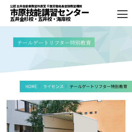
公認 五井自動車教習所直営 千葉労働局長登録教習機関
公認 五井自動車教習所直営 千葉労働局長登録教習機関
市原技能講習センター
市原技能講習センター
五井金杉校・五井校・海岸校
五井金杉校・五井校・海岸校
ライセンス
五井校
テールゲートリフター特別教育
お得な合宿プラン
海岸校
お得なセット講習
講師の紹介
修了証の再交付・書替え
新着情報
宿泊施設のご案内
ブログ
五井金杉校
個人情報保護方針
HOME
ライセンス
テールゲートリフター特別教育
特定商取引法に基づく表記
予約カレンダー
お申し込みはこちら