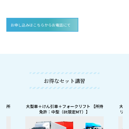
お申し込みはこちらからお電話にて
お得なセット講習
 【所
大型車＋けん引車＋フォークリフト 【所持
大型
免許：中型（8t限定MT）】
リフ